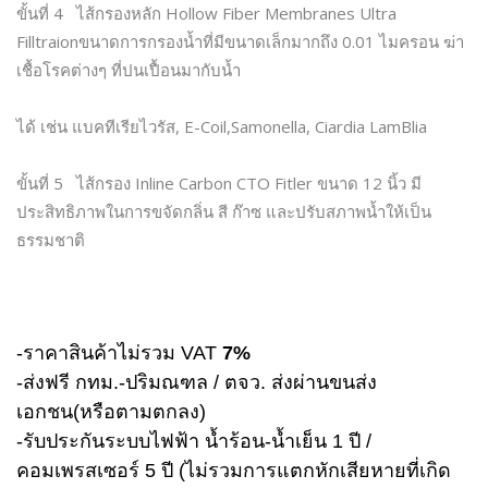
ขั้นที่ 4 ไส้กรองหลัก Hollow Fiber Membranes Ultra
Filltraionขนาดการกรองน้ำที่มีขนาดเล็กมากถึง 0.01 ไมครอน ฆ่า
เชื้อโรคต่างๆ ที่ปนเปื้อนมากับน้ำ
ได้ เช่น แบคทีเรียไวรัส, E-Coil,Samonella, Ciardia LamBlia
ขั้นที่ 5 ไส้กรอง Inline Carbon CTO Fitler ขนาด 12 นิ้ว มี
ประสิทธิภาพในการขจัดกลิ่น สี ก๊าซ และปรับสภาพน้ำให้เป็น
ธรรมชาติ
-ราคาสินค้าไม่รวม VAT
7%
-ส่งฟรี กทม.-ปริมณฑล / ตจว. ส่งผ่านขนส่ง
เอกชน(หรือตามตกลง)
-รับประกันระบบไฟฟ้า น้ำร้อน-น้ำเย็น 1 ปี /
คอมเพรสเซอร์ 5 ปี (ไม่รวมการแตกหักเสียหายที่เกิด