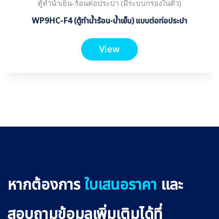
ตู้ทำน้ำเย็น-ร้อนต่อประปา (มีระบบกรองในตัว)
WP9HC-F4 (ตู้ทำน้ำร้อน-น้ำเย็น) แบบต่อท่อประปา
View
หากต้องการ
ใบเสนอราคา
และ
สอบถามข้อมูลเพิ่มเติมได้ที่