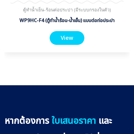
ตู้ทำน้ำเย็น-ร้อนต่อประปา (มีระบบกรองในตัว)
WP9HC-F4 (ตู้ทำน้ำร้อน-น้ำเย็น) แบบต่อท่อประปา
View
หากต้องการ
ใบเสนอราคา
และ