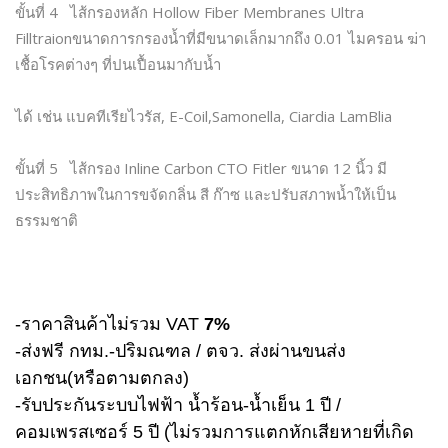
ขั้นที่ 4 ไส้กรองหลัก Hollow Fiber Membranes Ultra
Filltraionขนาดการกรองน้ำที่มีขนาดเล็กมากถึง 0.01 ไมครอน ฆ่า
เชื้อโรคต่างๆ ที่ปนเปื้อนมากับน้ำ
ได้ เช่น แบคทีเรียไวรัส, E-Coil,Samonella, Ciardia LamBlia
ขั้นที่ 5 ไส้กรอง Inline Carbon CTO Fitler ขนาด 12 นิ้ว มี
ประสิทธิภาพในการขจัดกลิ่น สี ก๊าซ และปรับสภาพน้ำให้เป็น
ธรรมชาติ
-ราคาสินค้าไม่รวม VAT
7%
-ส่งฟรี กทม.-ปริมณฑล / ตจว. ส่งผ่านขนส่ง
เอกชน(หรือตามตกลง)
-รับประกันระบบไฟฟ้า น้ำร้อน-น้ำเย็น 1 ปี /
คอมเพรสเซอร์ 5 ปี (ไม่รวมการแตกหักเสียหายที่เกิด