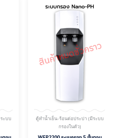
มีระบบ
ตู้ทำน้ำเย็น-ร้อนต่อประปา (มีระบบ
ตู้ท
กรองในตัว)
้นตอน
WFP2200 ระบบกรอง 5 ขั้นตอน
WP9H