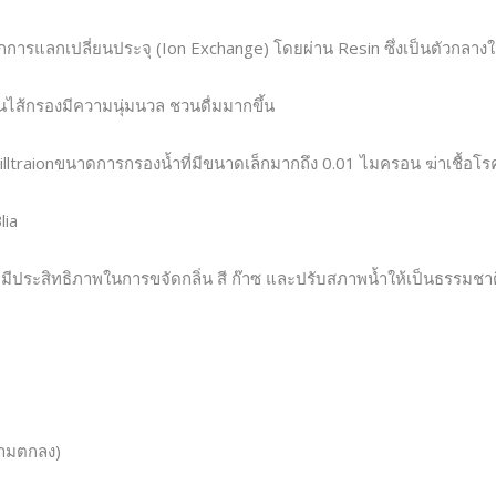
หลักการแลกเปลี่ยนประจุ (Ion Exchange) โดยผ่าน Resin ซึ่งเป็นตัวก
ผ่านไส้กรองมีความนุ่มนวล ชวนดื่มมากขึ้น
lltraionขนาดการกรองน้ำที่มีขนาดเล็กมากถึง 0.01 ไมครอน ฆ่าเชื้อโรคต
lia
้ว มีประสิทธิภาพในการขจัดกลิ่น สี ก๊าซ และปรับสภาพน้ำให้เป็นธรรมชา
ตามตกลง)