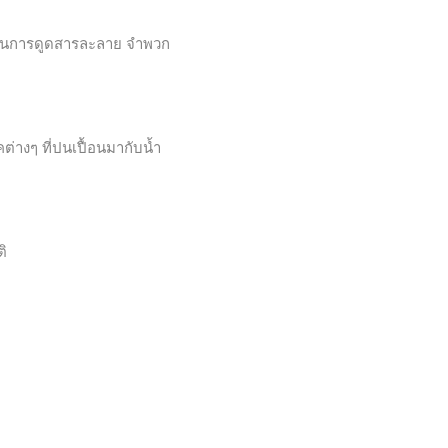
ลางในการดูดสารละลาย จำพวก
่างๆ ที่ปนเปื้อนมากับน้ำ
ติ