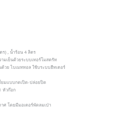
ตร) , น้ำร้อน 4 ลิตร
มิความเย็นด้วยระบบเทอร์โมสตรัท
อนด้วย ไบเมททอล ใช้บระบบฮีทเตอร์
มี่ยมแบบกดเปิด-ปล่อยปิด
1 หัวก๊อก
าศ โดยมีมอเตอร์พัดลมเป่า