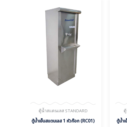
RD
ตู้น้ำสแตนเลส STANDARD
ต
(RC05)
ตู้น้ำเย็นสแตนเลส 1 หัวก๊อก (RC01)
ตู้น้