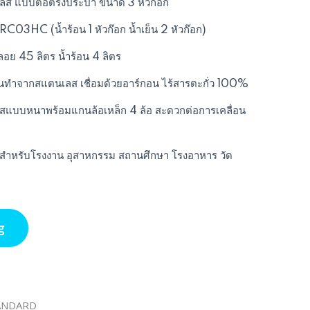
นเลส แบบต่อตรงประปา ขนาด 3 หัวก๊อก
RC03HC (น้ำร้อน 1 หัวก๊อก น้ำเย็น 2 หัวก๊อก)
กลอย 45 ลิตร น้ำร้อน 4 ลิตร
ยในทำจากสแตนเลส เชื่อมด้วยอาร์กอน ไร้สารตะกั่ว 100%
ลสแบบหนาพร้อมแกนล้อเหล็ก 4 ล้อ สะดวกต่อการเคลื่อน
สำหรับโรงงาน อุสาหกรรม สถานศึกษา โรงอาหาร วัด
g
STANDARD