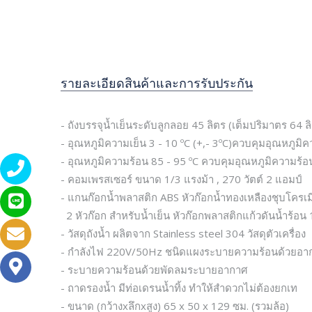
รายละเอียดสินค้าและการรับประกัน
- ถังบรรจุน้ำเย็นระดับลูกลอย 45 ลิตร (เต็มปริมาตร 64 ลิ
- อุณหภูมิความเย็น 3 - 10 º​C (+,- 3º​C​)ควบคุมอุณหภู
- อุณหภูมิความร้อน 85 - 95 º​C ควบคุมอุณหภูมิความร้
- คอมเพรสเซอร์ ขนาด 1/3 แรงม้า , 270 วัตต์ 2 แอมป์
- แกนก๊อกน้ำพลาสติก ABS หัวก๊อกน้ำทองเหลืองชุบโครเ
2 หัวก๊อก สำหรับน้ำเย็น หัวก๊อกพลาสติกแก้วดันน้ำร้อน 
- วัสดุถังน้ำ ผลิตจาก Stainless steel 304 วัสดุตัวเครื่อง
- กำลังไฟ 220V/50Hz ชนิดแผงระบายความร้อนด้วยอาก
- ระบายความร้อนด้วยพัดลมระบายอากาศ
- ถาดรองน้ำ มีท่อเดรนน้ำทิ้ง ทำให้สำดวกไม่ต้องยกเท
- ขนาด (กว้างxลึกxสูง) 65 x 50 x 129 ซม. (รวมล้อ)