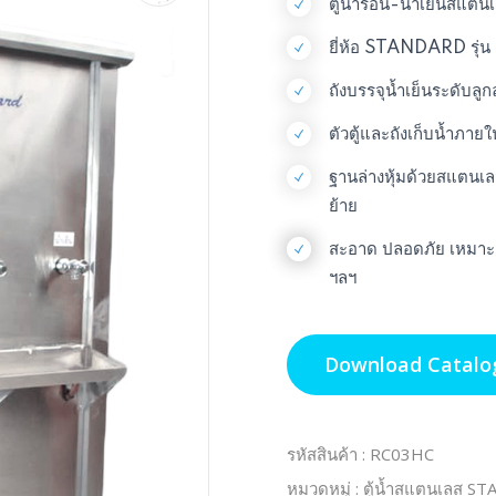
ตู้น้ำร้อน-น้ำเย็นสแต
ยี่ห้อ STANDARD รุ่น 
ถังบรรจุน้ำเย็นระดับลู
ตัวตู้และถังเก็บน้ำภา
ฐานล่างหุ้มด้วยสแตนเ
ย้าย
สะอาด ปลอดภัย เหมาะ
ฯลฯ
Download Catalo
รหัสสินค้า : RC03HC
หมวดหมู่ : ตู้น้ำสแตนเลส 