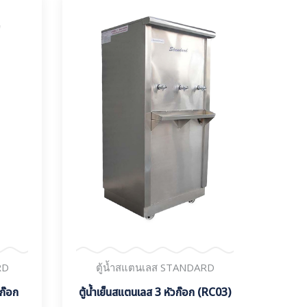
RD
ตู้น้ำสแตนเลส STANDARD
ต
 ก๊อก
ตู้น้ำเย็นสแตนเลส 3 หัวก๊อก (RC03)
ตู้น้