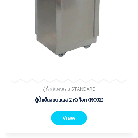
ตู้น้ำสแตนเลส STANDARD
ตู้น้ำเย็นสแตนเลส 2 หัวก๊อก (RC02)
View