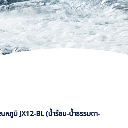
อุณหภูมิ JX12-BL (น้ำร้อน-น้ำธรรมดา-