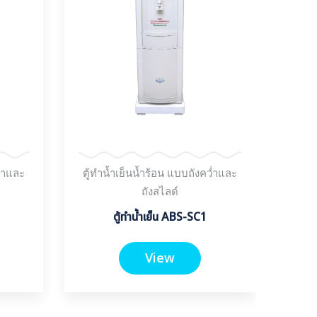
ว่ำและ
ตู้ทำน้ำเย็นน้ำร้อน แบบถังคว่ำและ
ตู้ท
ถังสไลด์
ตู้ทำน้ำเย็น ABS-SC1
ตู้ทำ
(น้ำ
View