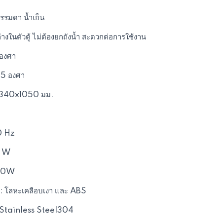
ธรรมดา น้ำเย็น
่างในตัวตู้ ไม่ต้องยกถังน้ำ สะดวกต่อการใช้งาน
 องศา
95 องศา
x340x1050 มม.
0 Hz
0 W
580W
 : โลหะเคลือบเงา และ ABS
: Stainless Steel304