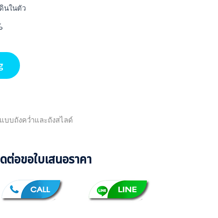
ดินในตัว
%
g
อน แบบถังคว่ำและถังสไลด์
ิดต่อขอใบเสนอราคา